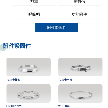
封蓋
接料桶
EPC工程公司
稱重計量
PJ壓力防護套
公司介紹
設備商
呼吸帽
功能附件
腐蝕
封蓋
品牌介紹
聯(lián)系摩勒
附件緊固件
磨損
接料桶
發(fā)展歷程
呼吸帽
榮譽資質
附件緊固件
功能附件
附件緊固件