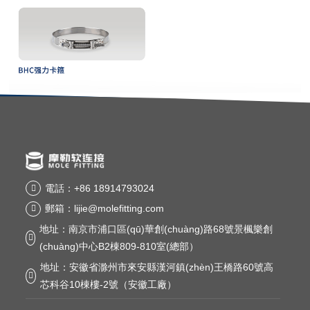
電話：+86 18914793024

郵箱：lijie@molefitting.com

地址：南京市浦口區(qū)華創(chuàng)路68號景楓樂創

(chuàng)中心B2棟809-810室(總部）
地址：安徽省滁州市來安縣漢河鎮(zhèn)王橋路60號高

芯科谷10棟樓-2號（安徽工廠）