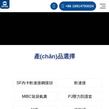


+86 18914793024
母亲 爱情的限度,巨大胸大乳奶电影,《恋爱是黑暗》大结局,
產(chǎn)品選擇
高溫
正壓
食品
負壓
SF內卡軟連接鋼接頭
軟連接
制藥
靜電危害
SF內卡軟連接鋼接頭
附
新能源
MIBC裝袋氣囊
PJ壓力防護套
回轉/擺動
軟連接
化工
首頁
行程對接
MIBC裝袋氣囊